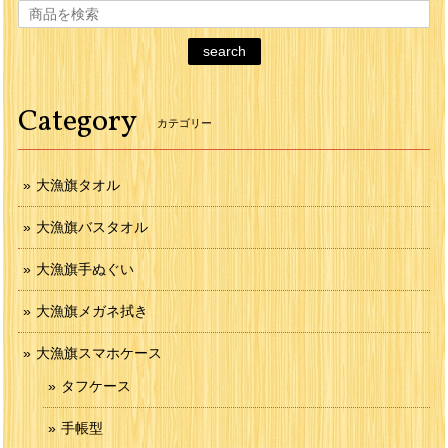
search
Category
カテゴリー
大漁旗タオル
大漁旗バスタオル
大漁旗手ぬぐい
大漁旗メガネ拭き
大漁旗スマホケース
タフケース
手帳型