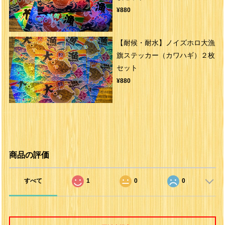
¥880
【耐候・耐水】ノイズホロ大漁
旗ステッカー（カワハギ）２枚
セット
¥880
商品の評価
すべて
1
0
0