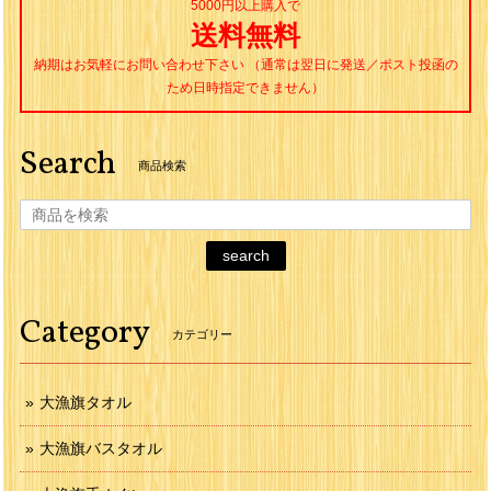
5000円以上購入で
送料無料
納期はお気軽にお問い合わせ下さい （通常は翌日に発送／ポスト投函の
ため日時指定できません）
Search
商品検索
search
Category
カテゴリー
大漁旗タオル
大漁旗バスタオル