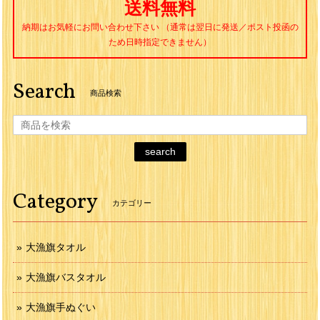
送料無料
納期はお気軽にお問い合わせ下さい （通常は翌日に発送／ポスト投函の
ため日時指定できません）
Search
商品検索
search
Category
カテゴリー
大漁旗タオル
大漁旗バスタオル
大漁旗手ぬぐい