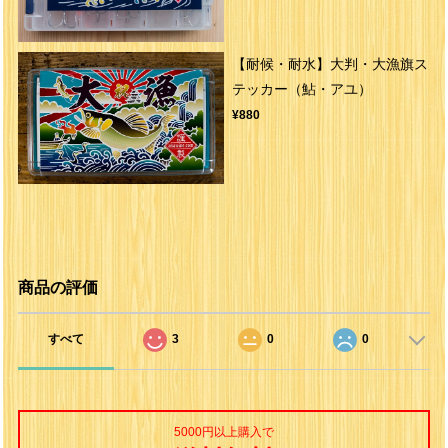
【耐候・耐水】大判・大漁旗ス
テッカー（鮎・アユ）
¥880
商品の評価
すべて
3
0
0
5000円以上購入で