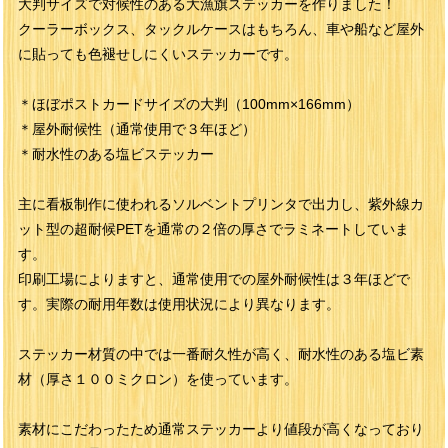
大判サイズで対候性のある大漁旗ステッカーを作りました！
クーラーボックス、タックルケースはもちろん、車や船など屋外
に貼っても色褪せしにくいステッカーです。
＊ほぼポストカードサイズの大判（100mm×166mm）
＊屋外耐候性（通常使用で３年ほど）
＊耐水性のある塩ビステッカー
主に看板制作に使われるソルベントプリンタで出力し、紫外線カ
ット型の超耐候PETを通常の２倍の厚さでラミネートしていま
す。
印刷工場によりますと、通常使用での屋外耐候性は３年ほどで
す。実際の耐用年数は使用状況により異なります。
ステッカー材質の中では一番耐久性が高く、耐水性のある塩ビ素
材（厚さ１００ミクロン）を使っています。
素材にこだわったため通常ステッカーより値段が高くなっており