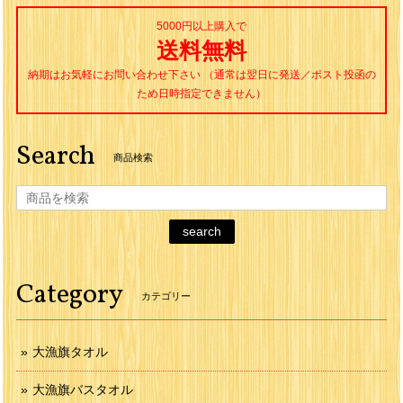
5000円以上購入で
送料無料
納期はお気軽にお問い合わせ下さい （通常は翌日に発送／ポスト投函の
ため日時指定できません）
Search
商品検索
search
Category
カテゴリー
大漁旗タオル
大漁旗バスタオル